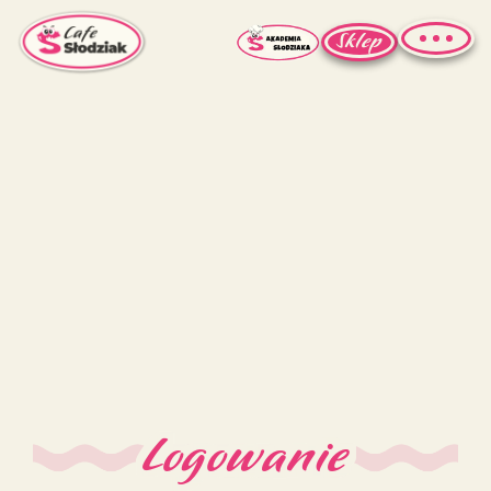
Sklep
Logowanie
Strona
główna
O nas
Franczyza
Menu
Kontakt
Logowanie